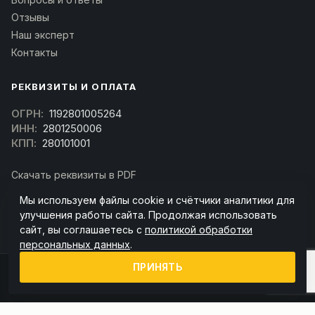
Отзывы
Наш эксперт
Контакты
РЕКВИЗИТЫ И ОПЛАТА
ОГРН:
1192801005264
ИНН:
2801250006
КПП:
280101001
Скачать реквизиты в PDF
Договор оферта
Мы используем файлы cookie и счётчики аналитики для
(Скачать договор)
улучшения работы сайта. Продолжая использовать
сайт, вы соглашаетесь с
политикой обработки
персональных данных
.
ПРИНЯТЬ
© 2026 kran-parts.ru — все материалы защищены. При копировании
ссылка на источник обязательна.
Информация на сайте не является публичной офертой (ст. 437 ГК РФ).