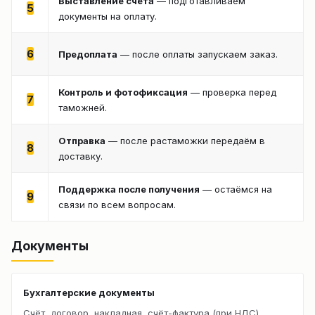
Выставление счёта
— подготавливаем
5
документы на оплату.
6
Предоплата
— после оплаты запускаем заказ.
Контроль и фотофиксация
— проверка перед
7
таможней.
Отправка
— после растаможки передаём в
8
доставку.
Поддержка после получения
— остаёмся на
9
связи по всем вопросам.
Документы
Бухгалтерские документы
Счёт, договор, накладная, счёт-фактура (при НДС).