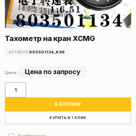
Тахометр на кран XCMG
АРТИКУЛ:
803501134_K66
Цена по запросу
Количество
товара
Тахометр
В КОРЗИНУ
на
кран
КУПИТЬ В 1 КЛИК
XCMG
В избранное