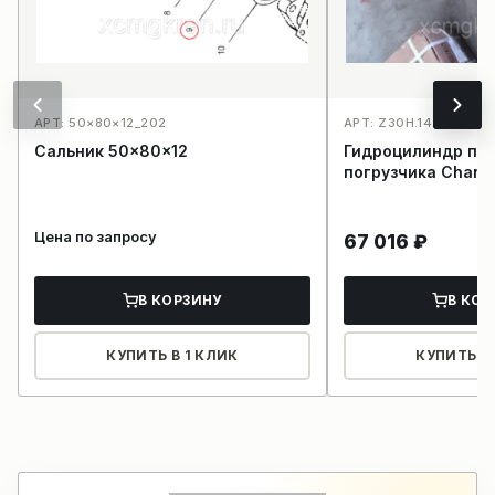
АРТ: 50×80×12_202
АРТ: Z30H.14.1_195
Сальник 50×80×12
Гидроцилиндр по
погрузчика Changl
Цена по запросу
67 016
₽
В КОРЗИНУ
В КОР
КУПИТЬ В 1 КЛИК
КУПИТЬ В 