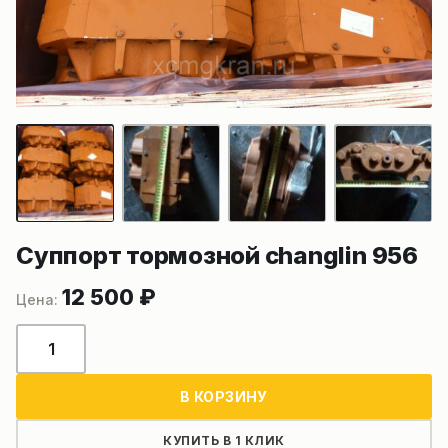
Суппорт тормозной changlin 956
12 500
₽
Количество
товара
Суппорт
В КОРЗИНУ
тормозной
changlin
КУПИТЬ В 1 КЛИК