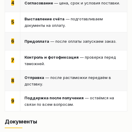
4
Согласование
— цена, срок и условия поставки.
Выставление счёта
— подготавливаем
5
документы на оплату.
6
Предоплата
— после оплаты запускаем заказ.
Контроль и фотофиксация
— проверка перед
7
таможней.
Отправка
— после растаможки передаём в
8
доставку.
Поддержка после получения
— остаёмся на
9
связи по всем вопросам.
Документы