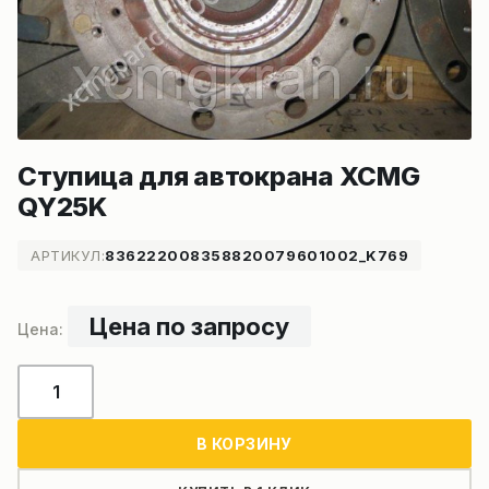
Ступица для автокрана XCMG
QY25K
АРТИКУЛ:
836222008358820079601002_K769
Цена по запросу
Количество
товара
Ступица
В КОРЗИНУ
для
автокрана