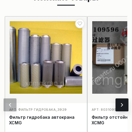
АРТ: ФИЛЬТР ГИДРОБАКА_3929
АРТ: 8031095964120R
Фильтр гидробака автокрана
Фильтр отстойни
XCMG
XCMG