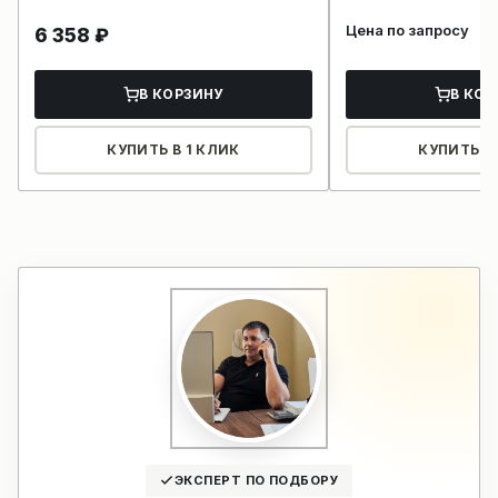
Цена по запросу
6 358
₽
В КОРЗИНУ
В КОР
КУПИТЬ В 1 КЛИК
КУПИТЬ В 
ЭКСПЕРТ ПО ПОДБОРУ