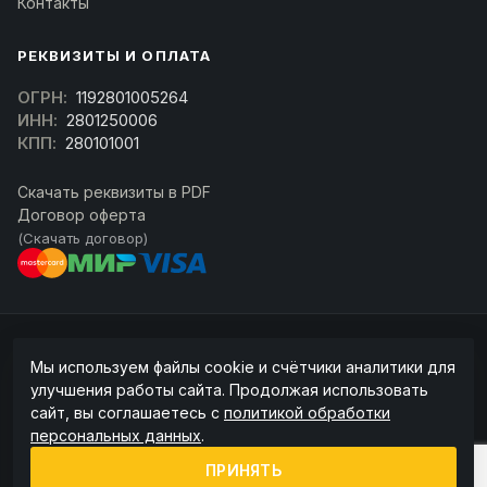
Контакты
РЕКВИЗИТЫ И ОПЛАТА
ОГРН:
1192801005264
ИНН:
2801250006
КПП:
280101001
Скачать реквизиты в PDF
Договор оферта
(Скачать договор)
© 2026 kran-parts.ru — все материалы защищены. При копировании
Мы используем файлы cookie и счётчики аналитики для
ссылка на источник обязательна.
улучшения работы сайта. Продолжая использовать
Информация на сайте не является публичной офертой (ст. 437 ГК РФ).
сайт, вы соглашаетесь с
политикой обработки
Точную стоимость и наличие уточняйте у менеджера.
персональных данных
.
Политика конфиденциальности
Пользовательское соглашение
ПРИНЯТЬ