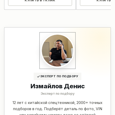
КУПИТЬ В 1 КЛИК
КУПИТЬ В 
ЭКСПЕРТ ПО ПОДБОРУ
Измайлов Денис
Эксперт по подбору
12 лет с китайской спецтехникой, 2000+ точных
подборов в год. Подберёт деталь по фото, VIN
или серийному номеру даже со стёртой