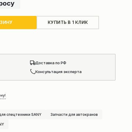
просу
РЗИНУ
КУПИТЬ В 1 КЛИК
Доставка по РФ
Консультация эксперта
ну!
для спецтехники SANY
Запчасти для автокранов
NY