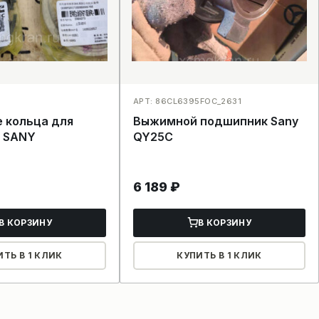
АРТ: 86CL6395FOC_2631
 кольца для
Выжимной подшипник Sany
и SANY
QY25C
6 189
₽
В КОРЗИНУ
В КОРЗИНУ
ИТЬ В 1 КЛИК
КУПИТЬ В 1 КЛИК