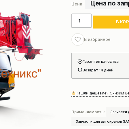
Цена по за
Количество
В КО
товара
Секция
стрелы
В избранное
автокрана
Sany
STC300
Гарантия качества
Возврат 14 дней
Нашли дешевле? Снизим це
Применяемость:
Запчасти 
Запчасти для автокранов SA