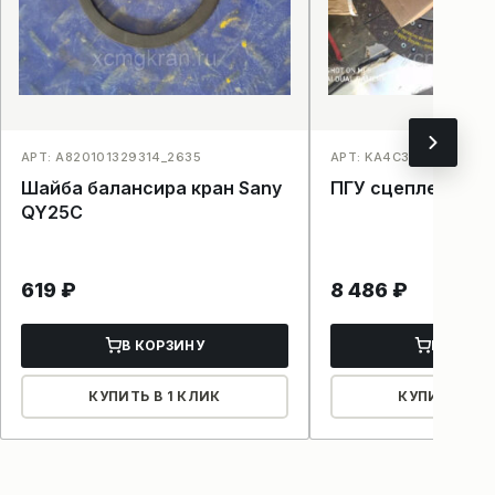
АРТ: A820101329314_2635
АРТ: KA4C3_2634
Шайба балансира кран Sany
ПГУ сцепления S
QY25C
619
₽
8 486
₽
В КОРЗИНУ
В КОРЗ
КУПИТЬ В 1 КЛИК
КУПИТЬ В 1 