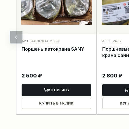
АРТ: С4987914_2653
АРТ: _2657
Поршень автокрана SANY
Поршневые
крана сан
2 500
₽
2 800
₽
В КОРЗИНУ
КУПИТЬ В 1 КЛИК
КУП