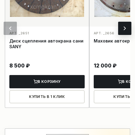
АРТ: _2651
АРТ: _2656
Диск сцепления автокрана сани
Маховик автокран
SANY
8 500
₽
12 000
₽
В КОРЗИНУ
В КОР
КУПИТЬ В 1 КЛИК
КУПИТЬ В 