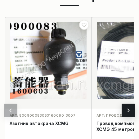
АРТ: 800900083053160060_3007
АРТ: ПРОВОД КОМПЬ
Азотник автокрана XCMG
Провод компьюте
XCMG 45 метров