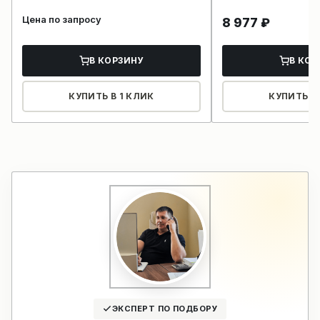
Цена по запросу
8 977
₽
В КОРЗИНУ
В КОР
КУПИТЬ В 1 КЛИК
КУПИТЬ В 
ЭКСПЕРТ ПО ПОДБОРУ