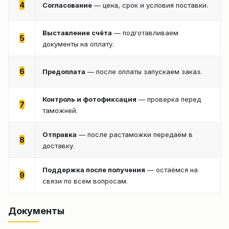
4
Согласование
— цена, срок и условия поставки.
Выставление счёта
— подготавливаем
5
документы на оплату.
6
Предоплата
— после оплаты запускаем заказ.
Контроль и фотофиксация
— проверка перед
7
таможней.
Отправка
— после растаможки передаём в
8
доставку.
Поддержка после получения
— остаёмся на
9
связи по всем вопросам.
Документы