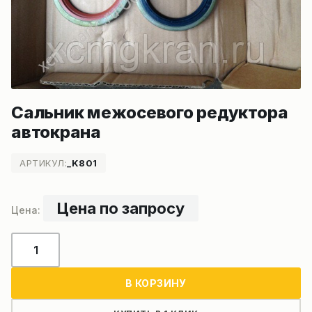
Сальник межосевого редуктора
автокрана
АРТИКУЛ:
_K801
Цена по запросу
Количество
товара
Сальник
В КОРЗИНУ
межосевого
редуктора