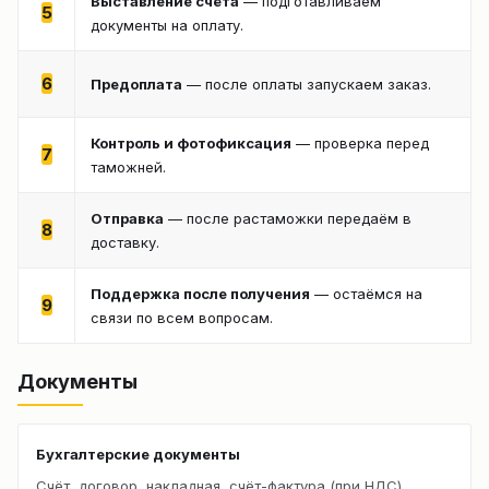
Выставление счёта
— подготавливаем
5
документы на оплату.
6
Предоплата
— после оплаты запускаем заказ.
Контроль и фотофиксация
— проверка перед
7
таможней.
Отправка
— после растаможки передаём в
8
доставку.
Поддержка после получения
— остаёмся на
9
связи по всем вопросам.
Документы
Бухгалтерские документы
Счёт, договор, накладная, счёт-фактура (при НДС).