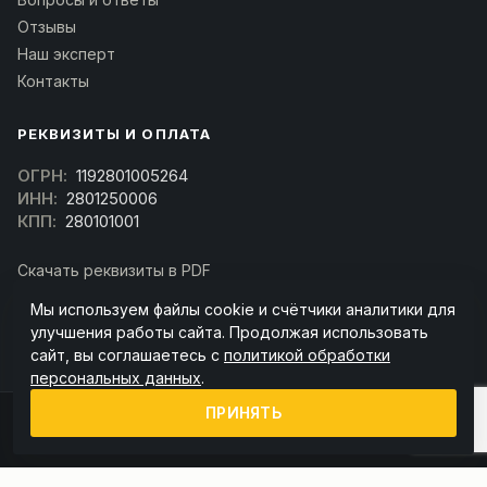
Отзывы
Наш эксперт
Контакты
РЕКВИЗИТЫ И ОПЛАТА
ОГРН:
1192801005264
ИНН:
2801250006
КПП:
280101001
Скачать реквизиты в PDF
Договор оферта
Мы используем файлы cookie и счётчики аналитики для
(Скачать договор)
улучшения работы сайта. Продолжая использовать
сайт, вы соглашаетесь с
политикой обработки
персональных данных
.
ПРИНЯТЬ
© 2026 kran-parts.ru — все материалы защищены. При копировании
ссылка на источник обязательна.
Информация на сайте не является публичной офертой (ст. 437 ГК РФ).