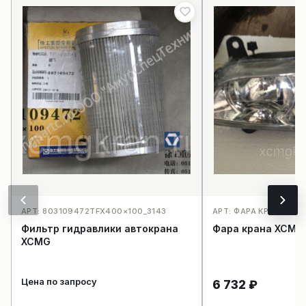
АРТ: 803109472TFX400×100_3143
АРТ: ФАРА КРАНА XC
Фильтр гидравлики автокрана
Фара крана XCMG
XCMG
Цена по запросу
6 732
₽