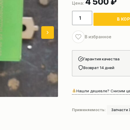
4 500
₽
Количество
В КО
товара
Реле
поворота
В избранное
NXG38XCT25L5-
S-
22120
Гарантия качества
автокрана
Возврат 14 дней
xcmg
Нашли дешевле? Снизим це
Применяемость:
Запчасти