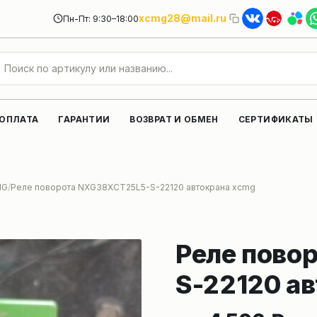
xcmg28@mail.ru
Пн-Пт: 9:30–18:00
 ОПЛАТА
ГАРАНТИИ
ВОЗВРАТ И ОБМЕН
СЕРТИФИКАТЫ
MG
Реле поворота NXG38XCT25L5-S-22120 автокрана xcmg
Реле пово
S-22120 а