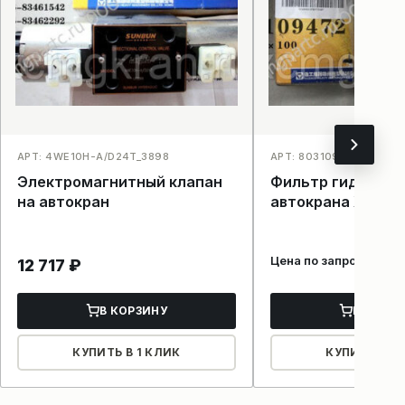
АРТ: 4WE10H-A/D24T_3898
АРТ: 803109472TFX400
Электромагнитный клапан
Фильтр гидравли
на автокран
автокрана XCMG
Цена по запросу
12 717
₽
В КОРЗИНУ
В КОРЗ
КУПИТЬ В 1 КЛИК
КУПИТЬ В 1 