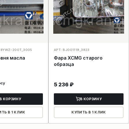
58YWZ-200T_3005
АРТ: BJ001119_3823
овня масла
Фара XCMG старого
образца
осу
5 236
₽
В КОРЗИНУ
В КОРЗИНУ
ИТЬ В 1 КЛИК
КУПИТЬ В 1 КЛИК