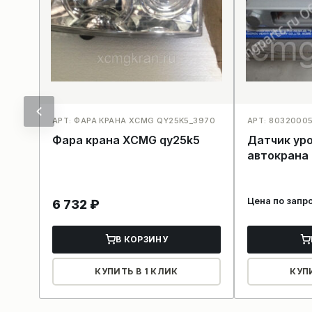
АРТ: ФАРА КРАНА XCMG QY25K5_3970
АРТ: 8032000
Фара крана XCMG qy25k5
Датчик ур
автокрана
Цена по запр
6 732
₽
В КОРЗИНУ
КУПИТЬ В 1 КЛИК
КУП