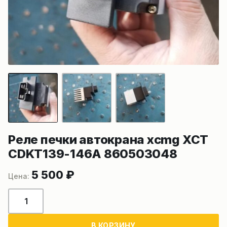
Реле печки автокрана xcmg ХСТ
CDKT139-146A 860503048
5 500
₽
Количество
товара
Реле
В КОРЗИНУ