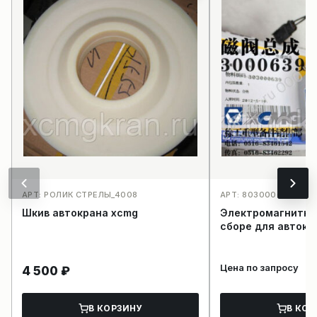
АРТ: РОЛИК СТРЕЛЫ_4008
АРТ: 803000639JK41
Шкив автокрана xcmg
Электромагнитны
сборе для авток
Цена по запросу
4 500
₽
В КОРЗИНУ
В КОР