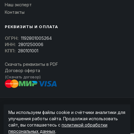
Наш эксперт
Контакты
РЕКВИЗИТЫ И ОПЛАТА
ОГРН:
1192801005264
ИНН:
2801250006
КПП:
280101001
Скачать реквизиты в PDF
Договор оферта
(Скачать договор)
© 2026 kran-parts.ru — все материалы защищены. При копировании
Мы используем файлы cookie и счётчики аналитики для
ссылка на источник обязательна.
улучшения работы сайта. Продолжая использовать
Информация на сайте не является публичной офертой (ст. 437 ГК РФ).
сайт, вы соглашаетесь с
политикой обработки
Точную стоимость и наличие уточняйте у менеджера.
персональных данных
.