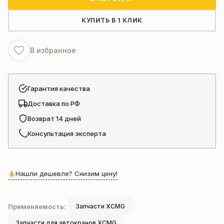
печки
автокрана
КУПИТЬ В 1 КЛИК
xcmg
ХСТ
В избранное
CDKT139-
146A
860503048
Гарантия качества
Доставка по РФ
Возврат 14 дней
Консультация эксперта
Нашли дешевле? Снизим цену!
Применяемость:
Запчасти XCMG
Запчасти для автокранов XCMG