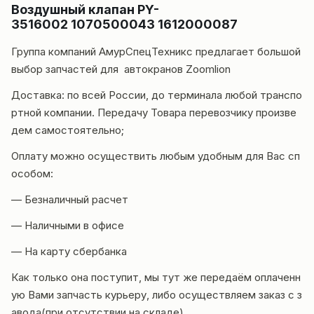
Воздушный клапан PY-
3516002
1070500043
1612000087
Группа компаний
АмурСпецТехникс
предлагает большой
выбор запчастей для автокранов
Zoomlion
Доставка
: по всей России, до терминала любой транспо
ртной компании. Передачу Товара перевозчику произве
дем самостоятельно;
Оплату можно осуществить любым удобным для Вас сп
особом:
— Безналичный расчет
— Наличными в офисе
— На карту сбербанка
Как только она поступит, мы тут же передаём оплаченн
ую Вами запчасть курьеру, либо осуществляем заказ с з
авода(при отсутствии на складе).