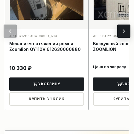
АРТ: 612630060880D_K10
АРТ: SLPY-3527102_K1
Механизм натяжения ремня
Воздушный клапа
Zoomlion QY110V 612630060880
ZOOMLION
Цена по запросу
10 330
₽
В КОРЗИНУ
В КОР
КУПИТЬ В 1 КЛИК
КУПИТЬ В 