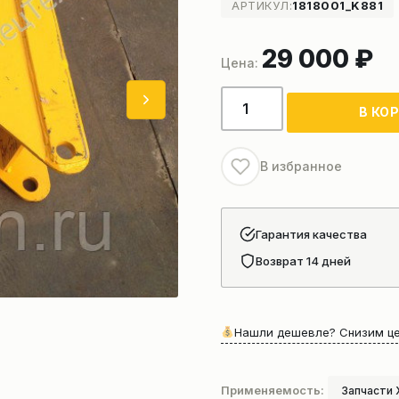
АРТИКУЛ:
1818001_K881
29 000
₽
Количество
В КО
товара
Оголовок
в
В избранное
сборе
автокрана
xcmg
Гарантия качества
qy25
Возврат 14 дней
Нашли дешевле? Снизим це
Применяемость:
Запчасти