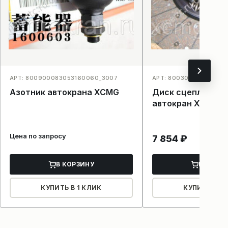
АРТ: 800900083053160060_3007
АРТ: 800300895_3808
Азотник автокрана XCMG
Диск сцепления 
автокран XCMG 
Цена по запросу
7 854
₽
В КОРЗИНУ
В КОРЗ
КУПИТЬ В 1 КЛИК
КУПИТЬ В 1 