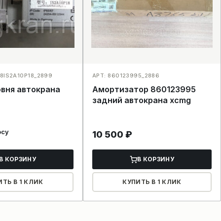
8IS2A10P18_2899
АРТ: 860123995_2886
овня автокрана
Амортизатор 860123995
задний автокрана xcmg
осу
10 500
₽
В КОРЗИНУ
В КОРЗИНУ
ИТЬ В 1 КЛИК
КУПИТЬ В 1 КЛИК