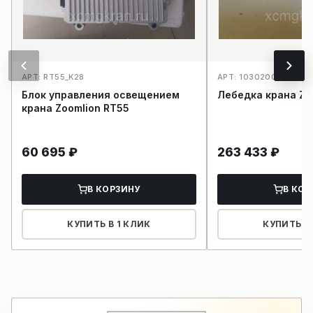
АРТ: RT55_K28
АРТ: 1030200699_K15
Блок управления освещением
Лебедка крана Zo
крана Zoomlion RT55
60 695
₽
263 433
₽
В КОРЗИНУ
В КОР
КУПИТЬ В 1 КЛИК
КУПИТЬ В 