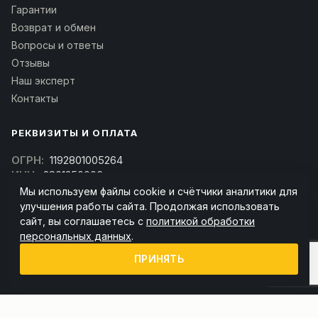
Гарантии
Возврат и обмен
Вопросы и ответы
Отзывы
Наш эксперт
Контакты
РЕКВИЗИТЫ И ОПЛАТА
ОГРН:
1192801005264
ИНН:
2801250006
КПП:
280101001
Мы используем файлы cookie и счётчики аналитики для
улучшения работы сайта. Продолжая использовать
сайт, вы соглашаетесь с
политикой обработки
Скачать реквизиты в PDF
персональных данных
.
Договор оферта
(Скачать договор)
ПРИНЯТЬ