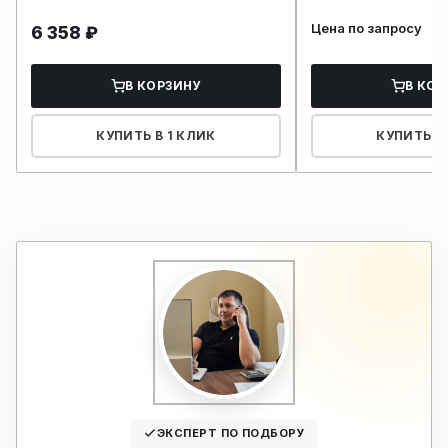
Цена по запросу
6 358
₽
В КОРЗИНУ
В КОР
КУПИТЬ В 1 КЛИК
КУПИТЬ В 
ЭКСПЕРТ ПО ПОДБОРУ