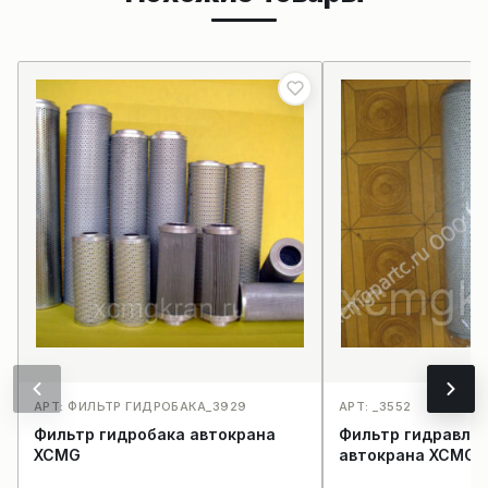
АРТ: ФИЛЬТР ГИДРОБАКА_3929
АРТ: _3552
Фильтр гидробака автокрана
Фильтр гидравли
XCMG
автокрана XCMG