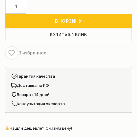
Количество
товара
Кожух
В КОРЗИНУ
стоп
фары
КУПИТЬ В 1 КЛИК
803689355
автокрана
В избранное
XCMG
XCT
Гарантия качества
Доставка по РФ
Возврат 14 дней
Консультация эксперта
Нашли дешевле? Снизим цену!