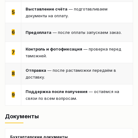
Выставление счёта
— подготавливаем
5
документы на оплату.
6
Предоплата
— после оплаты запускаем заказ.
Контроль и фотофиксация
— проверка перед
7
таможней.
Отправка
— после растаможки передаём в
8
доставку.
Поддержка после получения
— остаёмся на
9
связи по всем вопросам.
Документы
Бухгалтерские документы