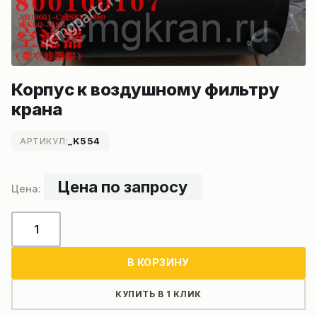
Корпус к воздушному фильтру
крана
АРТИКУЛ:
_K554
Цена по запросу
Количество
товара
Корпус
В КОРЗИНУ
к
воздушному
КУПИТЬ В 1 КЛИК
фильтру