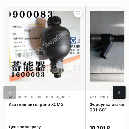
АРТ: 800900083053160060_3007
АРТ: D28-001-801_40
Азотник автокрана XCMG
Форсунка автокр
001-801
Цена по запросу
18 701
₽