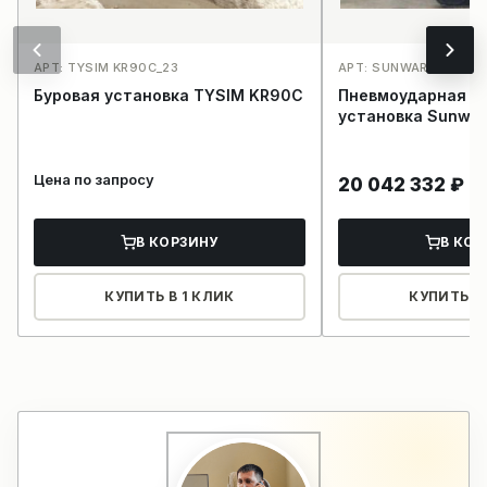
АРТ: TYSIM KR90C_23
АРТ: SUNWARD SWDE 
Буровая установка TYSIM KR90C
Пневмоударная б
установка Sunwar
Цена по запросу
20 042 332
₽
В КОРЗИНУ
В КОР
КУПИТЬ В 1 КЛИК
КУПИТЬ В 