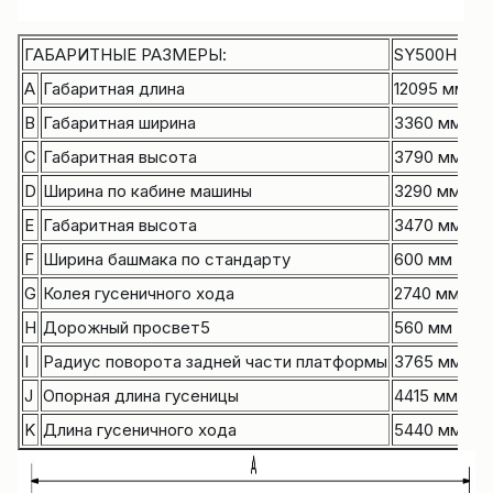
ГАБАРИТНЫЕ РАЗМЕРЫ:
SY500H
A
Габаритная длина
12095 мм
B
Габаритная ширина
3360 мм
C
Габаритная высота
3790 мм
D
Ширина по кабине машины
3290 мм
E
Габаритная высота
3470 мм
F
Ширина башмака по стандарту
600 мм
G
Колея гусеничного хода
2740 мм
H
Дорожный просвет5
560 мм
I
Радиус поворота задней части платформы
3765 мм
J
Опорная длина гусеницы
4415 мм
K
Длина гусеничного хода
5440 мм