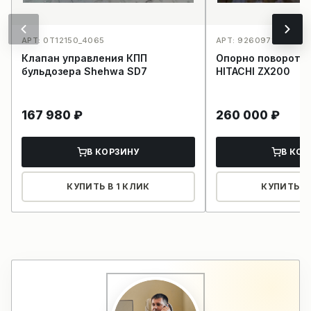
АРТ: 0T12150_4065
АРТ: 9260971/91696
Клапан управления КПП
Опорно поворотн
бульдозера Shehwa SD7
HITACHI ZX200
167 980
₽
260 000
₽
В КОРЗИНУ
В КОР
КУПИТЬ В 1 КЛИК
КУПИТЬ В 