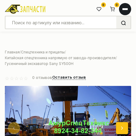
0
0
Главная
Спецтехника и прицепы
Китайская спецтехника напрямую от завода-производителя
Гусеничный экскаватор Sany SY500H
Оставить отзыв
0
отзывов