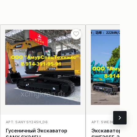
АРТ: SANY SY245H_D6
АРТ: SWE365E-3_D2
Гусеничный Экскаватор
Экскаватор Sunw