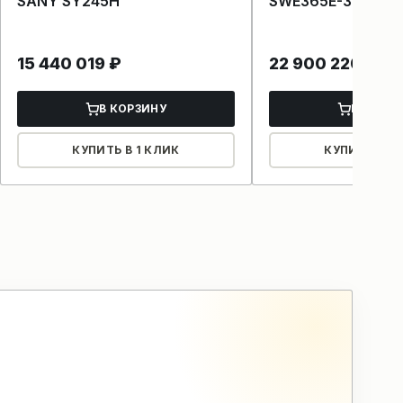
SANY SY245H
SWE365E-3
15 440 019
₽
22 900 220
₽
В КОРЗИНУ
В КОРЗ
КУПИТЬ В 1 КЛИК
КУПИТЬ В 1 