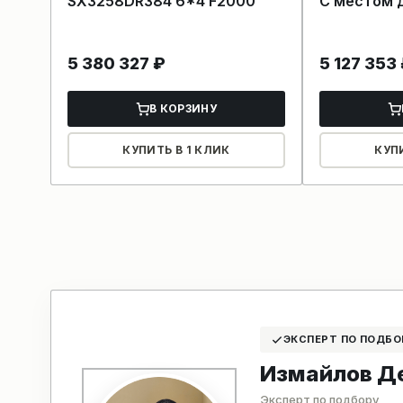
SX3258DR384 6*4 F2000
С местом 
5 380 327
₽
5 127 353
В КОРЗИНУ
КУПИТЬ В 1 КЛИК
КУП
ЭКСПЕРТ ПО ПОДБО
Измайлов Д
Эксперт по подбору