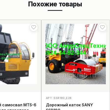
Похожие товары
8
АРТ: SSR180_E28
й самосвал MTS-6
Дорожный каток SANY