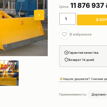
11 876 937
Количество
В КО
товара
Грейдер
TIANGONG
В избранное
PY240H
Гарантия качества
Возврат 14 дней
Нашли дешевле? Снизим це
Применяемость:
Дорожно-