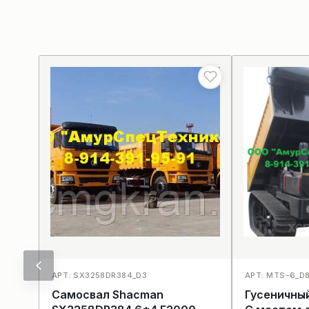
АРТ: SX3258DR384_D3
АРТ: MTS-6_D
Самосвал Shacman
Гусеничны