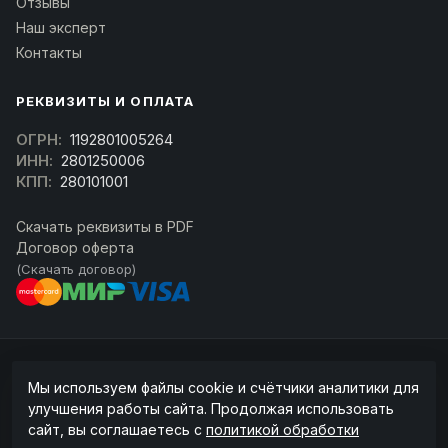
Отзывы
Наш эксперт
Контакты
РЕКВИЗИТЫ И ОПЛАТА
ОГРН:
1192801005264
ИНН:
2801250006
КПП:
280101001
Скачать реквизиты в PDF
Договор оферта
(Скачать договор)
© 2026 kran-parts.ru — все материалы защищены. При копировании
Мы используем файлы cookie и счётчики аналитики для
ссылка на источник обязательна.
улучшения работы сайта. Продолжая использовать
Информация на сайте не является публичной офертой (ст. 437 ГК РФ).
сайт, вы соглашаетесь с
политикой обработки
Точную стоимость и наличие уточняйте у менеджера.