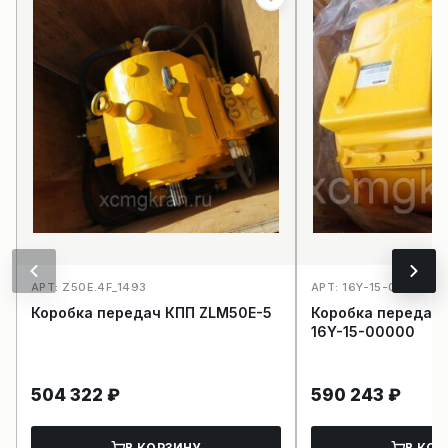
АРТ: Z50E.4F_1493
АРТ: 16Y-15-00000_15
Коробка передач КПП ZLM50Е-5
Коробка передач 
16Y-15-00000
504 322
₽
590 243
₽
В КОРЗИНУ
В КОР