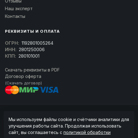
Отзывы
Наш эксперт
Контакты
РЕКВИЗИТЫ И ОПЛАТА
ОГРН:
1192801005264
ИНН:
2801250006
КПП:
280101001
Скачать реквизиты в PDF
Договор оферта
(Скачать договор)
© 2026 kran-parts.ru — все материалы защищены. При копировании
Мы используем файлы cookie и счётчики аналитики для
ссылка на источник обязательна.
улучшения работы сайта. Продолжая использовать
Информация на сайте не является публичной офертой (ст. 437 ГК РФ).
сайт, вы соглашаетесь с
политикой обработки
Точную стоимость и наличие уточняйте у менеджера.