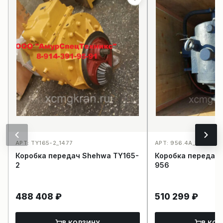
АРТ: TY165-2_1477
АРТ: 956.4A_1494
Коробка передач Shehwa TY165-
Коробка передач 
2
956
488 408
₽
510 299
₽
В КОРЗИНУ
В КОР