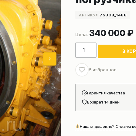
АРТИКУЛ:
75908_1488
340 000
₽
Количество
В КО
товара
Гидромеханическая
коробка
В избранное
передач
фронтального
погрузчика
Гарантия качества
(4110000184)
Возврат 14 дней
Нашли дешевле? Снизим це