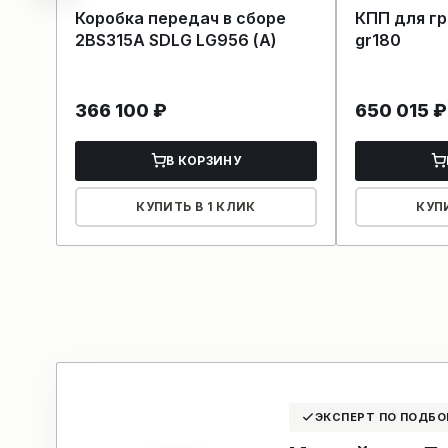
Коробка передач в сборе
КПП для г
2BS315A SDLG LG956 (А)
gr180
366 100
₽
650 015
₽
В КОРЗИНУ
КУПИТЬ В 1 КЛИК
КУП
ЭКСПЕРТ ПО ПОДБО