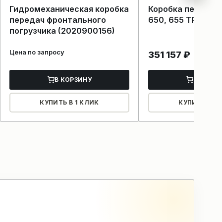
Гидромеханическая коробка
Коробка передач
передач фронтального
650, 655 TR1-200
погрузчика (2020900156)
Цена по запросу
351 157
₽
В КОРЗИНУ
В КОРЗ
КУПИТЬ В 1 КЛИК
КУПИТЬ В 1 