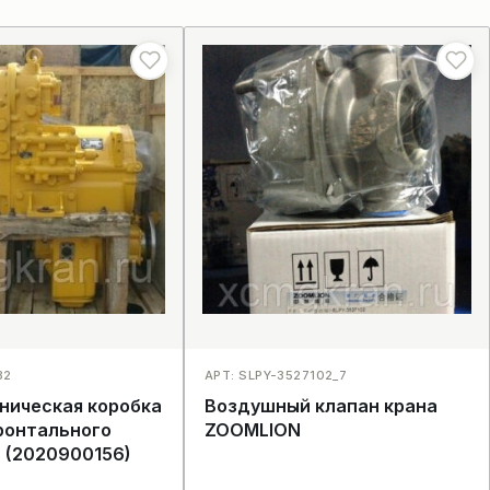
82
АРТ: SLPY-3527102_7
ническая коробка
Воздушный клапан крана
ронтального
ZOOMLION
 (2020900156)