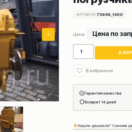
АРТИКУЛ:
75898_1490
Цена по за
Количество
В КО
товара
Гидромеханическая
коробка
В избранное
передач
фронтального
погрузчика
Гарантия качества
(21909003291)
Возврат 14 дней
Нашли дешевле? Снизим це