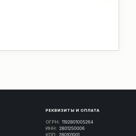
РЕКВИЗИТЫ И ОПЛАТА
ОГРН:
1192801005264
ИНН:
2801250006
КПП:
280101001