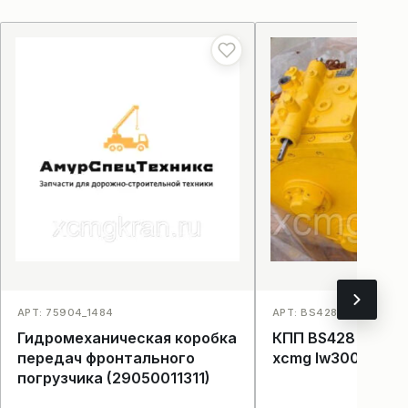
АРТ: 75904_1484
АРТ: BS428 _1499
Гидромеханическая коробка
КПП BS428 для погрузчика
передач фронтального
xcmg lw300
погрузчика (29050011311)