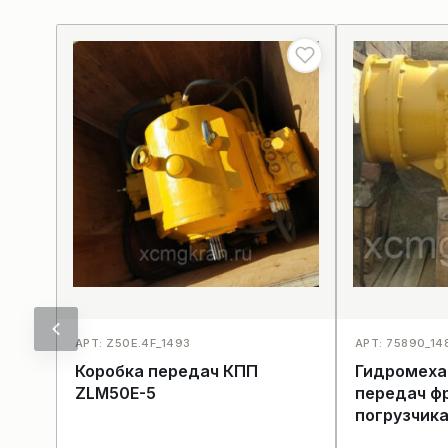
АРТ: Z50E.4F_1493
АРТ: 75890_14
Коробка передач КПП
Гидромеха
ZLM50Е-5
передач ф
погрузчика