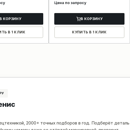
осу
Цена по запросу
В КОРЗИНУ
В КОРЗИНУ
ИТЬ В 1 КЛИК
КУПИТЬ В 1 КЛИК
РУ
енис
пецтехникой, 2000+ точных подборов в год. Подберёт деталь
рийному номеру даже со стёртой маркировкой, проверит