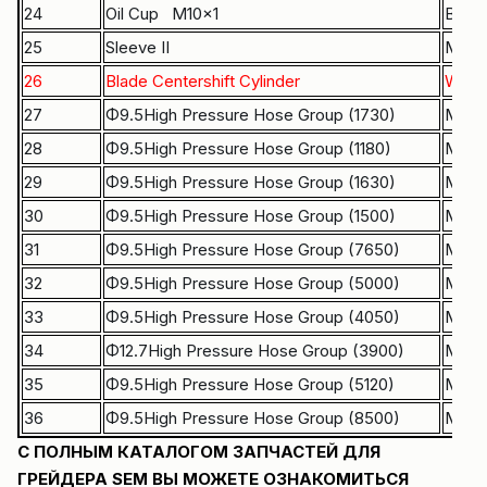
24
Oil Cup M10×1
B1502
25
Sleeve II
MG19
26
Blade Centershift Cylinder
W420
27
Φ9.5High Pressure Hose Group (1730)
MG19
28
Φ9.5High Pressure Hose Group (1180)
MG19
29
Φ9.5High Pressure Hose Group (1630)
MG19
30
Φ9.5High Pressure Hose Group (1500)
MG19
31
Φ9.5High Pressure Hose Group (7650)
MG19
32
Φ9.5High Pressure Hose Group (5000)
MG19
33
Φ9.5High Pressure Hose Group (4050)
MG19
34
Φ12.7High Pressure Hose Group (3900)
MG19
35
Φ9.5High Pressure Hose Group (5120)
MG19
36
Φ9.5High Pressure Hose Group (8500)
MG19
C ПОЛНЫМ КАТАЛОГОМ ЗАПЧАСТЕЙ ДЛЯ
ГРЕЙДЕРА SEM ВЫ МОЖЕТЕ ОЗНАКОМИТЬСЯ