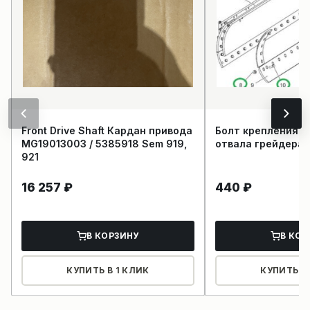
Front Drive Shaft Кардан привода
Болт крепления н
MG19013003 / 5385918 Sem 919,
отвала грейдера 
921
16 257
₽
440
₽
В КОРЗИНУ
В КОР
КУПИТЬ В 1 КЛИК
КУПИТЬ В 