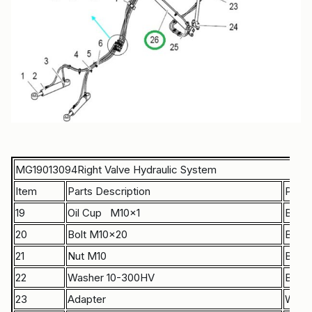
MG19013094Right Valve Hydraulic System
Item
Parts Description
Part
19
Oil Cup M10×1
B150
20
Bolt M10×20
B040
21
Nut M10
B050
22
Washer 10-300HV
B060
23
Adapter
W420