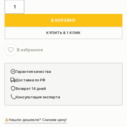
Количество
товара
Гидроцилиндр
В КОРЗИНУ
выдвижения
среднего
КУПИТЬ В 1 КЛИК
отвала
W42028000/80x50x630
В избранное
/
5564763
Гарантия качества
Доставка по РФ
Возврат 14 дней
Консультация эксперта
Нашли дешевле? Снизим цену!