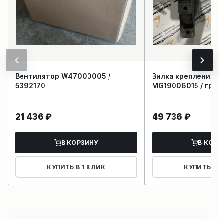
Вентилятор W47000005 /
Вилка крепления 
5392170
MG19006015 / гре
21 436
₽
49 736
₽
В КОРЗИНУ
В КОР
КУПИТЬ В 1 КЛИК
КУПИТЬ В 