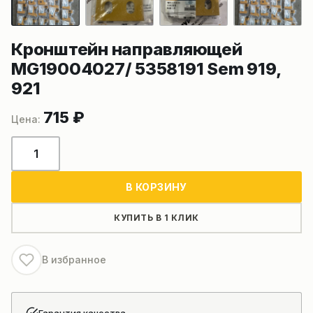
Кронштейн направляющей
MG19004027/ 5358191 Sem 919,
921
715
₽
Количество
товара
Кронштейн
В КОРЗИНУ
направляющей
MG19004027/
КУПИТЬ В 1 КЛИК
5358191
Sem
В избранное
919,
921