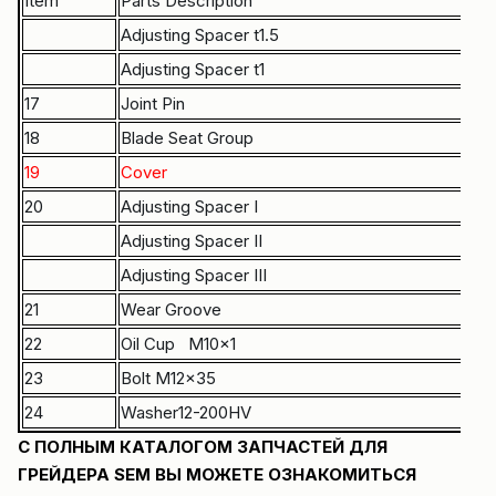
Item
Parts Description
Par
Adjusting Spacer t1.5
Z12
Adjusting Spacer t1
Z12
17
Joint Pin
MG
18
Blade Seat Group
MG
19
Cover
MG
20
Adjusting Spacer I
MG
Adjusting Spacer II
MG
Adjusting Spacer III
MG
21
Wear Groove
MG
22
Oil Cup M10×1
B15
23
Bolt M12×35
B04
24
Washer12-200HV
B0
C ПОЛНЫМ КАТАЛОГОМ ЗАПЧАСТЕЙ ДЛЯ
ГРЕЙДЕРА SEM ВЫ МОЖЕТЕ ОЗНАКОМИТЬСЯ