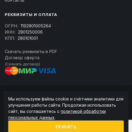
Контакты
РЕКВИЗИТЫ И ОПЛАТА
ОГРН:
1192801005264
ИНН:
2801250006
КПП:
280101001
Скачать реквизиты в PDF
Договор оферта
(Скачать договор)
© 2026 kran-parts.ru — все материалы защищены. При копировании
Мы используем файлы cookie и счётчики аналитики для
ссылка на источник обязательна.
улучшения работы сайта. Продолжая использовать
Информация на сайте не является публичной офертой (ст. 437 ГК РФ).
сайт, вы соглашаетесь с
политикой обработки
Точную стоимость и наличие уточняйте у менеджера.
персональных данных
.
Политика конфиденциальности
Пользовательское соглашение
ПРИНЯТЬ
Политика обработки cookie