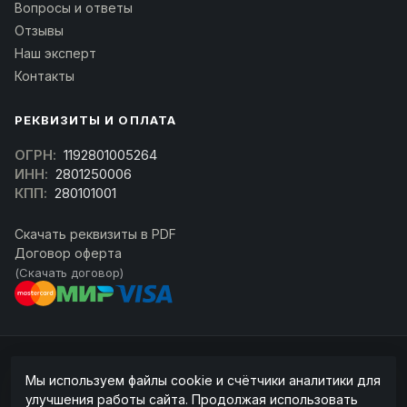
Вопросы и ответы
Отзывы
Наш эксперт
Контакты
РЕКВИЗИТЫ И ОПЛАТА
ОГРН:
1192801005264
ИНН:
2801250006
КПП:
280101001
Скачать реквизиты в PDF
Договор оферта
(Скачать договор)
© 2026 kran-parts.ru — все материалы защищены. При копировании
Мы используем файлы cookie и счётчики аналитики для
ссылка на источник обязательна.
улучшения работы сайта. Продолжая использовать