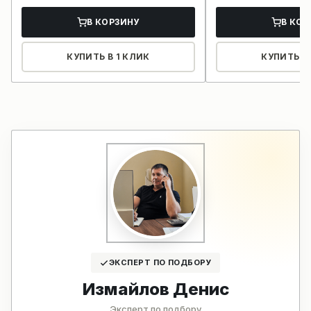
В КОРЗИНУ
В КОР
КУПИТЬ В 1 КЛИК
КУПИТЬ В 
ЭКСПЕРТ ПО ПОДБОРУ
Измайлов Денис
Эксперт по подбору