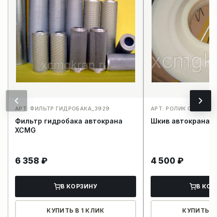
АРТ: ФИЛЬТР ГИДРОБАКА_3929
АРТ: РОЛИК СТРЕЛЫ_
Фильтр гидробака автокрана
Шкив автокрана 
XCMG
6 358
₽
4 500
₽
В КОРЗИНУ
В КОР
КУПИТЬ В 1 КЛИК
КУПИТЬ В 