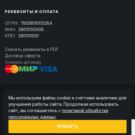
РЕКВИЗИТЫ И ОПЛАТА
ОГРН:
1192801005264
ИНН:
2801250006
КПП:
280101001
Скачать реквизиты в PDF
Договор оферта
(Скачать договор)
© 2026 kran-parts.ru — все материалы защищены. При копировании
Мы используем файлы cookie и счётчики аналитики для
ссылка на источник обязательна.
улучшения работы сайта. Продолжая использовать
Информация на сайте не является публичной офертой (ст. 437 ГК РФ).
сайт, вы соглашаетесь с
политикой обработки
Точную стоимость и наличие уточняйте у менеджера.
персональных данных
.
Политика конфиденциальности
Пользовательское соглашение
ПРИНЯТЬ
Политика обработки cookie