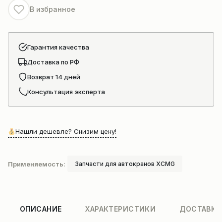
В избранное
Гарантия качества
Доставка по РФ
Возврат 14 дней
Консультация эксперта
Нашли дешевле? Снизим цену!
Применяемость:
Запчасти для автокранов XCMG
ОПИСАНИЕ
ХАРАКТЕРИСТИКИ
ДОСТАВКА