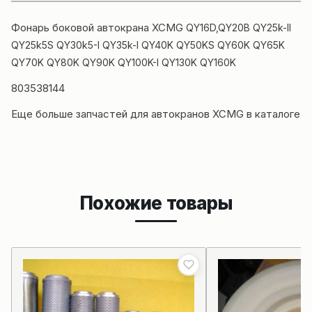
Фонарь боковой
автокрана XCMG
QY16D,QY20B QY25k-II
QY25k5S QY30k5-I QY35k-I QY40K QY50KS QY60K QY65K
QY70K QY80K QY90K QY100K-I QY130K QY160K
803538144
Еще больше
запчастей для автокранов XCMG в каталоге
Похожие товары