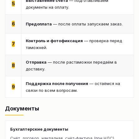
Выставление счёта
— подготавливаем
5
документы на оплату.
6
Предоплата
— после оплаты запускаем заказ.
Контроль и фотофиксация
— проверка перед
7
таможней.
Отправка
— после растаможки передаём в
8
доставку.
Поддержка после получения
— остаёмся на
9
связи по всем вопросам.
Документы
Бухгалтерские документы
Счёт, договор, накладная, счёт-фактура (при НДС).