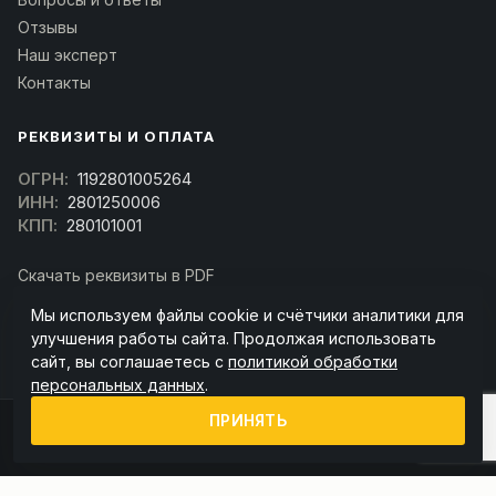
Отзывы
Наш эксперт
Контакты
РЕКВИЗИТЫ И ОПЛАТА
ОГРН:
1192801005264
ИНН:
2801250006
КПП:
280101001
Скачать реквизиты в PDF
Договор оферта
Мы используем файлы cookie и счётчики аналитики для
(Скачать договор)
улучшения работы сайта. Продолжая использовать
сайт, вы соглашаетесь с
политикой обработки
персональных данных
.
ПРИНЯТЬ
© 2026 kran-parts.ru — все материалы защищены. При копировании
ссылка на источник обязательна.
Информация на сайте не является публичной офертой (ст. 437 ГК РФ).