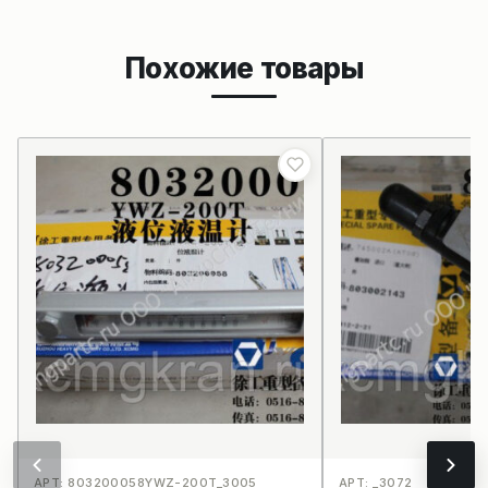
Похожие товары
АРТ: 803200058YWZ-200T_3005
АРТ: _3072