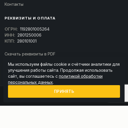
Контакты
РЕКВИЗИТЫ И ОПЛАТА
ОГРН:
1192801005264
ИНН:
2801250006
КПП:
280101001
Скачать реквизиты в PDF
Договор оферта
Мы используем файлы cookie и счётчики аналитики для
(Скачать договор)
улучшения работы сайта. Продолжая использовать
сайт, вы соглашаетесь с
политикой обработки
персональных данных
.
ПРИНЯТЬ
© 2026 kran-parts.ru — все материалы защищены. При копировании
ссылка на источник обязательна.
Информация на сайте не является публичной офертой (ст. 437 ГК РФ).
Точную стоимость и наличие уточняйте у менеджера.
Политика конфиденциальности
Пользовательское соглашение