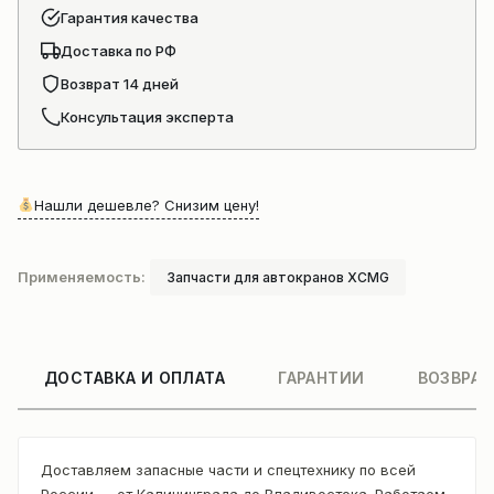
Гарантия качества
Доставка по РФ
Возврат 14 дней
Консультация эксперта
Нашли дешевле? Снизим цену!
Применяемость:
Запчасти для автокранов XCMG
ДОСТАВКА И ОПЛАТА
ГАРАНТИИ
ВОЗВРАТ
Доставляем запасные части и спецтехнику по всей
России — от Калининграда до Владивостока. Работаем