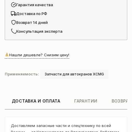
Гарантия качества
Доставка по РФ
Возврат 14 дней
Консультация эксперта
Нашли дешевле? Снизим цену!
Применяемость:
Запчасти для автокранов XCMG
ДОСТАВКА И ОПЛАТА
ГАРАНТИИ
ВОЗВРАТ
Доставляем запасные части и спецтехнику по всей
России — от Калининграда до Владивостока. Работаем