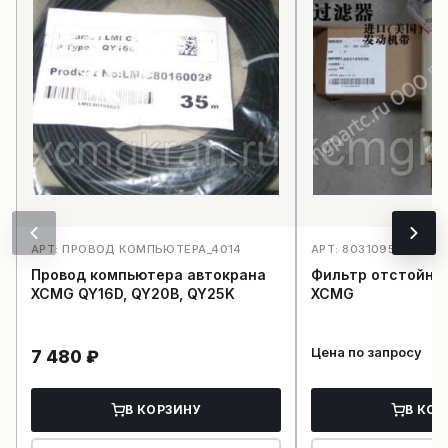
АРТ: ПРОВОД КОМПЬЮТЕРА_4014
АРТ: 8031095964120R
Провод компьютера автокрана
Фильтр отстойни
XCMG QY16D, QY20B, QY25K
XCMG
Цена по запросу
7 480
₽
В КОРЗИНУ
В КОР