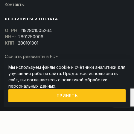
Контакты
РЕКВИЗИТЫ И ОПЛАТА
ОГРН:
1192801005264
ИНН:
2801250006
КПП:
280101001
Скачать реквизиты в PDF
Договор оферта
Мы используем файлы cookie и счётчики аналитики для
(Скачать договор)
улучшения работы сайта. Продолжая использовать
сайт, вы соглашаетесь с
политикой обработки
персональных данных
.
ПРИНЯТЬ
© 2026 kran-parts.ru — все материалы защищены. При копировании
ссылка на источник обязательна.
Информация на сайте не является публичной офертой (ст. 437 ГК РФ).
Точную стоимость и наличие уточняйте у менеджера.
Политика конфиденциальности
Пользовательское соглашение