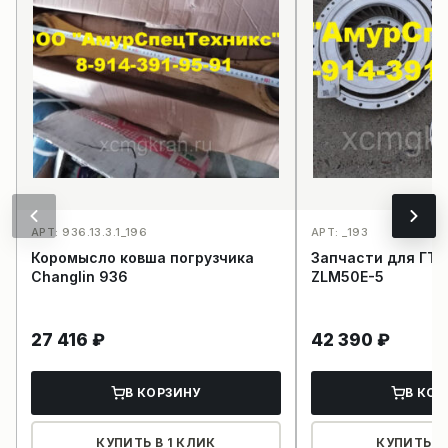
АРТ: 936.13.3.1_196
АРТ: _193
Коромысло ковша погрузчика
Запчасти для ГТР
Changlin 936
ZLM50E-5
27 416
₽
42 390
₽
В КОРЗИНУ
В КОР
КУПИТЬ В 1 КЛИК
КУПИТЬ В 