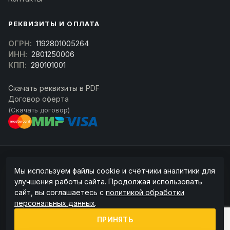
РЕКВИЗИТЫ И ОПЛАТА
ОГРН:
1192801005264
ИНН:
2801250006
КПП:
280101001
Скачать реквизиты в PDF
Договор оферта
(Скачать договор)
© 2026 kran-parts.ru — все материалы защищены. При копировании
Мы используем файлы cookie и счётчики аналитики для
ссылка на источник обязательна.
улучшения работы сайта. Продолжая использовать
Информация на сайте не является публичной офертой (ст. 437 ГК РФ).
сайт, вы соглашаетесь с
политикой обработки
Точную стоимость и наличие уточняйте у менеджера.
персональных данных
.
Политика конфиденциальности
Пользовательское соглашение
ПРИНЯТЬ
Политика обработки cookie