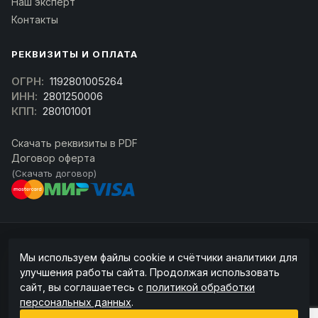
Наш эксперт
Контакты
РЕКВИЗИТЫ И ОПЛАТА
ОГРН:
1192801005264
ИНН:
2801250006
КПП:
280101001
Скачать реквизиты в PDF
Договор оферта
(Скачать договор)
© 2026 kran-parts.ru — все материалы защищены. При копировании
Мы используем файлы cookie и счётчики аналитики для
ссылка на источник обязательна.
улучшения работы сайта. Продолжая использовать
Информация на сайте не является публичной офертой (ст. 437 ГК РФ).
сайт, вы соглашаетесь с
политикой обработки
Точную стоимость и наличие уточняйте у менеджера.
персональных данных
.
Политика конфиденциальности