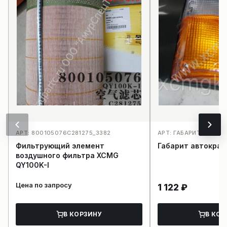
АРТ: 800105076C281275_3382
АРТ: ГАБАРИТ АВТОК
Фильтрующий элемент
Габарит автокра
воздушного фильтра XCMG
QY100K-I
Цена по запросу
1 122
₽
В КОРЗИНУ
В КОР