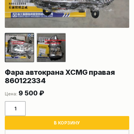
Фара автокрана XCMG правая
860122334
9 500
₽
Количество
товара
Фара
В КОРЗИНУ
автокрана