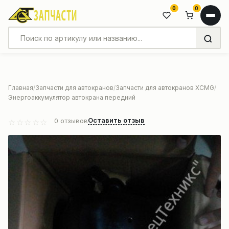
0
0
Главная
Запчасти для автокранов
Запчасти для автокранов XCMG
Энергоаккумулятор автокрана передний
Оставить отзыв
0
отзывов