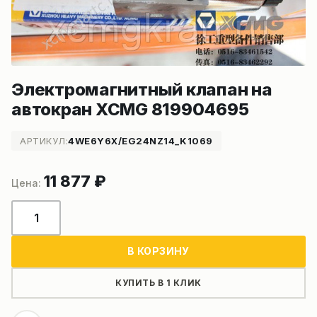
Электромагнитный клапан на
автокран XCMG 819904695
АРТИКУЛ:
4WE6Y6X/EG24NZ14_K1069
11 877
₽
Количество
товара
Электромагнитный
В КОРЗИНУ
клапан
на
КУПИТЬ В 1 КЛИК
автокран
XCMG