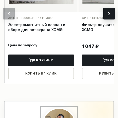
АРТ: 803000639JK411_3099
АРТ: 11411748_3953
Электромагнитный клапан в
Фильтр осушител
сборе для автокрана XCMG
XCMG
Цена по запросу
1 047
₽
В КОРЗИНУ
В КОР
КУПИТЬ В 1 КЛИК
КУПИТЬ В 