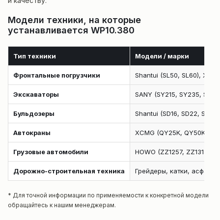
и качеству.
Модели техники, на которые
устанавливается WP10.380
Тип техники
Модели / марки
Фронтальные погрузчики
Shantui (SL50, SL60), XC
Экскаваторы
SANY (SY215, SY235, SY33
Бульдозеры
Shantui (SD16, SD22, SD32
Автокраны
XCMG (QY25K, QY50K, QY7
Грузовые автомобили
HOWO (ZZ1257, ZZ1317, ZZ4
Дорожно-строительная техника
Грейдеры, катки, асфаль
* Для точной информации по применяемости к конкретной модели
обращайтесь к нашим менеджерам.