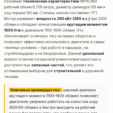
Основные
технические характеристики
WP10.380:
рабочий объём 9,726 литра, диаметр цилиндра 126 мм и
ход поршня 130 мм. Степень сжатия составляет 17:1.
Мотор развивает
мощность 280 кВт (380 л.с.)
при 2200
об/мин и обладает впечатляющим
крутящим моментом
1600 Н·м
в диапазоне 1100–1600 об/мин. Это
обеспечивает отличную тягу на низких оборотах и
позволяет эффективно использовать двигатель в самых
тяжёлых условиях – при работе в карьерах, на
стройплощадках и на бездорожье. Данный
дизельный
агрегат отличается высокой ремонтопригодностью и
доступностью
запасных частей
, что делает его
оптимальным выбором для
строительной
и дорожной
техники.
Ключевое преимущество:
широкий диапазон
крутящего момента (1100–1600 об/мин) позволяет
двигателю уверенно работать на холостом ходу
(600±50 об/мин) и быстро выходить на рабочий