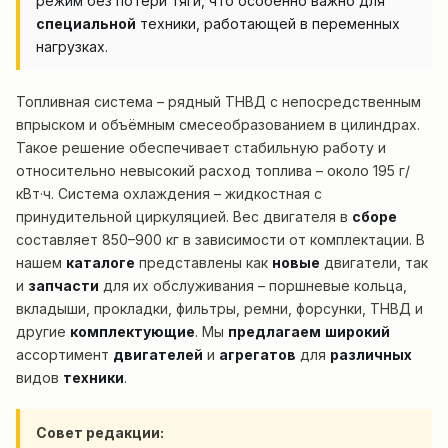
режим без потери тяги, что особенно важно для
специальной
техники, работающей в переменных
нагрузках.
Топливная система – рядный ТНВД с непосредственным
впрыском и объёмным смесеобразованием в цилиндрах.
Такое решение обеспечивает стабильную работу и
относительно невысокий расход топлива – около 195 г/
кВт·ч. Система охлаждения – жидкостная с
принудительной циркуляцией. Вес двигателя в
сборе
составляет 850–900 кг в зависимости от комплектации. В
нашем
каталоге
представлены как
новые
двигатели, так
и
запчасти
для их обслуживания – поршневые кольца,
вкладыши, прокладки, фильтры, ремни, форсунки, ТНВД и
другие
комплектующие
. Мы
предлагаем
широкий
ассортимент
двигателей
и
агрегатов
для
различных
видов
техники
.
Совет редакции: