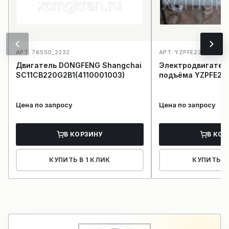
АРТ: 76550_2232
АРТ: YZPFE225M-6-37
Двигатель DONGFENG Shangchai
Электродвигател
SC11CB220G2B1(4110001003)
подъёма YZ
Цена по запросу
Цена по запросу
В КОРЗИНУ
В КОР
КУПИТЬ В 1 КЛИК
КУПИТЬ В 