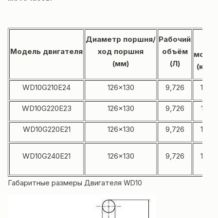
Но
Диаметр поршня/
Рабочий
Модель двигателя
ход поршня
объём
мощн
(мм)
(Л)
(кВт/л
WD10G210E24
126×130
9,726
154/
WD10G220E23
126×130
9,726
162/
WD10G220E21
126×130
9,726
175/
WD10G240E21
126×130
9,726
175/
Габаритные размеры Двигателя
WD10