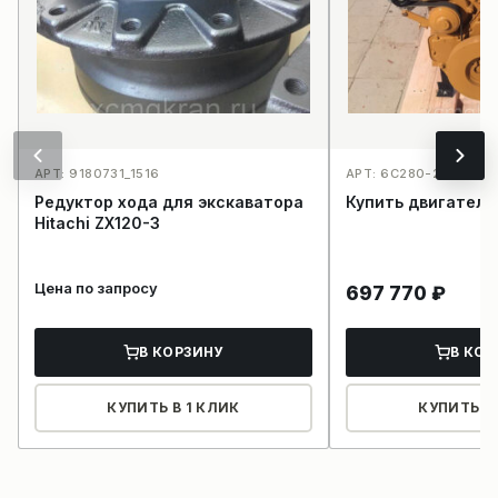
АРТ: 9180731_1516
АРТ: 6C280-2_G4
Редуктор хода для экскаватора
Купить двигатель
Hitachi ZX120-3
Цена по запросу
697 770
₽
В КОРЗИНУ
В КОР
КУПИТЬ В 1 КЛИК
КУПИТЬ В 