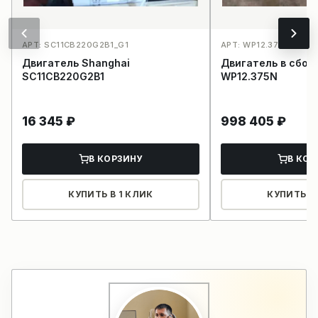
АРТ: SC11CB220G2B1_G1
АРТ: WP12.375N_J1
Двигатель Shanghai
Двигатель в сбор
SC11CB220G2B1
WP12.375N
16 345
₽
998 405
₽
В КОРЗИНУ
В КОР
КУПИТЬ В 1 КЛИК
КУПИТЬ В 