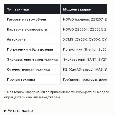
Тип техники
Модели / марки
Грузовые автомобили
HOWO (модели: ZZ1257, ZZ1317,
Карьерные самосвалы
HOWO ZZ5504, ZZ5507, ZZ5607
Автокраны
XCMG (QY25K, QY50K, QY70K), 
Погрузчики и бульдозеры
Погрузчики: Shantui (SL50, SL
Экскаваторы и спецтехника
Экскаваторы: SANY (SY215, SY
Отечественная техника
KZ (КамАЗ-завод), МАЗ, Урал
Прочая техника
Грейдеры, тракторы, дорожны
* Для точной информации по применяемости к конкретной модели
обращайтесь к нашим менеджерам.
Читать далее