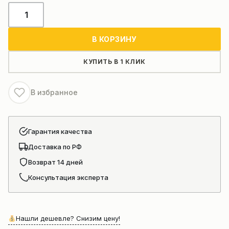
Количество
товара
Двигатель
В КОРЗИНУ
Weichai
Power
КУПИТЬ В 1 КЛИК
(Sinotruk)
WD615.47
В избранное
в
сборе
Гарантия качества
Доставка по РФ
Возврат 14 дней
Консультация эксперта
Нашли дешевле? Снизим цену!