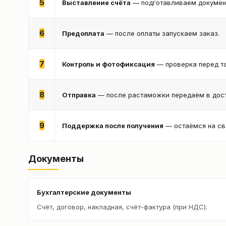
5
Выставление счёта
— подготавливаем документ
6
Предоплата
— после оплаты запускаем заказ.
7
Контроль и фотофиксация
— проверка перед т
8
Отправка
— после растаможки передаём в дост
9
Поддержка после получения
— остаёмся на св
Документы
Бухгалтерские документы
Счёт, договор, накладная, счёт-фактура (при НДС).