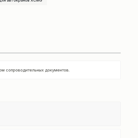
для автокранов XCMG
том сопроводительных документов.