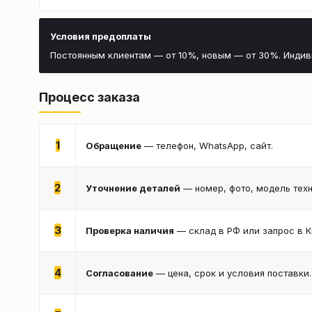
Условия предоплаты
Постоянным клиентам — от 10%, новым — от 30%. Инди
Процесс заказа
1
Обращение
— телефон, WhatsApp, сайт.
2
Уточнение деталей
— номер, фото, модель техн
3
Проверка наличия
— склад в РФ или запрос в К
4
Согласование
— цена, срок и условия поставки.