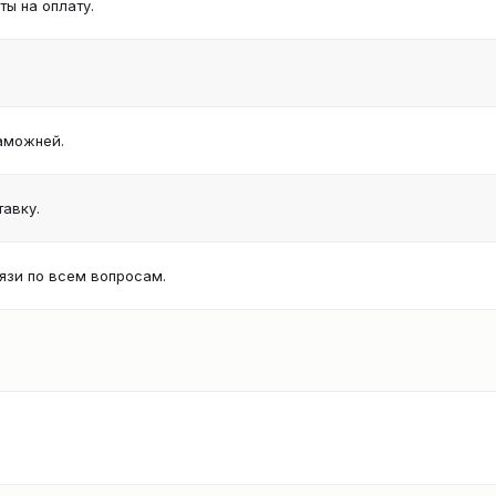
ы на оплату.
аможней.
авку.
язи по всем вопросам.