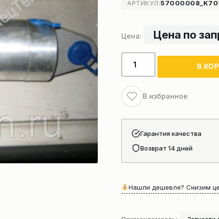
АРТИКУЛ:
57000008_K70
Цена по за
Количество
В КО
товара
Цилиндр
блокировки
В избранное
моста
крана
Гарантия качества
Возврат 14 дней
Нашли дешевле? Снизим це