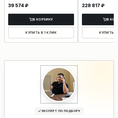
39 574
₽
228 817
₽
В КОРЗИНУ
В КОР
КУПИТЬ В 1 КЛИК
КУПИТЬ В 
ЭКСПЕРТ ПО ПОДБОРУ