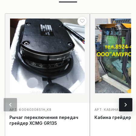
АРТ: 6006030851H_K8
АРТ: КАБИНА ГРЕЙДЕ
Рычаг переключения передач
Кабина грейдера
грейдер XCMG GR135