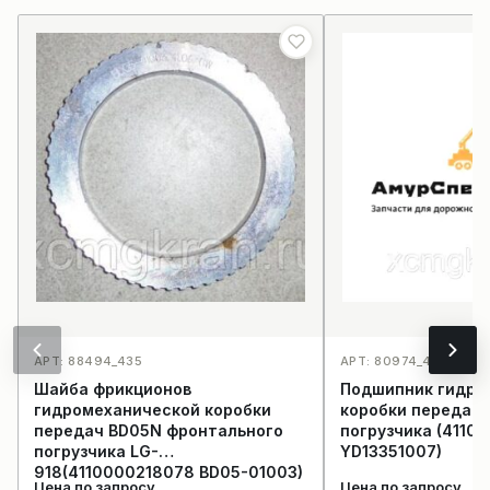
АРТ: 88494_435
АРТ: 80974_429
Шайба фрикционов
Подшипник гидро
гидромеханической коробки
коробки передач
передач BD05N фронтального
погрузчика (4110
погрузчика LG-
YD13351007)
918(4110000218078 BD05-01003)
Цена по запросу
Цена по запросу