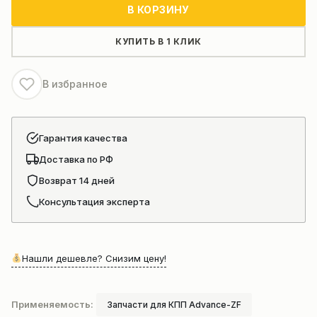
Диск
В КОРЗИНУ
фрикционный
гидромеханической
КУПИТЬ В 1 КЛИК
коробки
передач
В избранное
ZF(7200001652
4110000076107
4642308331)
Гарантия качества
Доставка по РФ
Возврат 14 дней
Консультация эксперта
Нашли дешевле? Снизим цену!
Применяемость:
Запчасти для КПП Advance-ZF