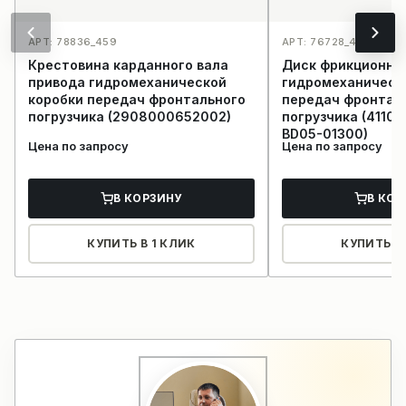
АРТ: 78836_459
АРТ: 76728_445
Крестовина карданного вала
Диск фрикционны
привода гидромеханической
гидромеханическ
коробки передач фронтального
передач фронтал
погрузчика (2908000652002)
погрузчика (4110
BD05-01300)
Цена по запросу
Цена по запросу
В КОРЗИНУ
В КОР
КУПИТЬ В 1 КЛИК
КУПИТЬ В 