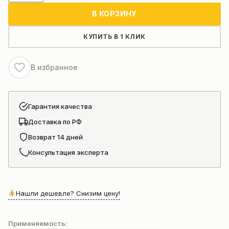
Вентилятор
В КОРЗИНУ
системы
охлаждения
КУПИТЬ В 1 КЛИК
двигателя
Shanghai
В избранное
(D16L-
000-
12+C
Гарантия качества
D16L-
Доставка по РФ
000-
12+B)
Возврат 14 дней
Консультация эксперта
Нашли дешевле? Снизим цену!
Применяемость: