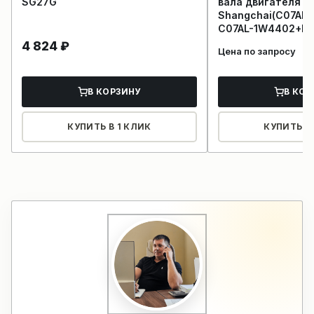
SG27G
вала двигателя 
Shangchai(C07AL
C07AL-1W4402+B)
4 824
₽
Цена по запросу
В КОРЗИНУ
В КОР
КУПИТЬ В 1 КЛИК
КУПИТЬ В 