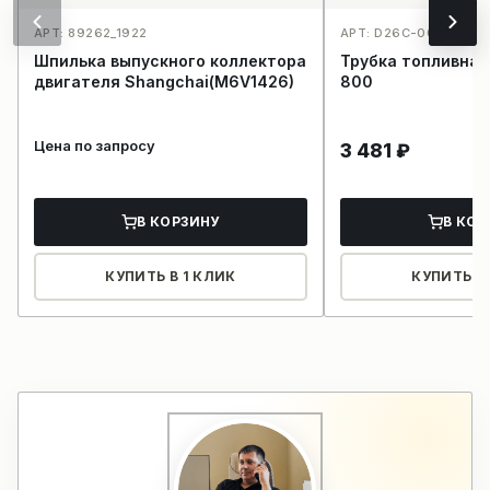
АРТ: 89262_1922
АРТ: D26C-007-800_1
Шпилька выпускного коллектора
Трубка топливна
двигателя Shangchai(M6V1426)
800
Цена по запросу
3 481
₽
В КОРЗИНУ
В КОР
КУПИТЬ В 1 КЛИК
КУПИТЬ В 