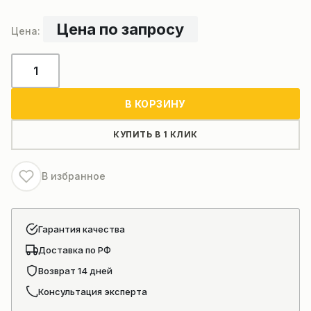
Цена по запросу
Количество
товара
Вентилятор
В КОРЗИНУ
системы
охлаждения
КУПИТЬ В 1 КЛИК
двигателя
Shanghai
В избранное
(764C-
16B-
000A+A)
Гарантия качества
Доставка по РФ
Возврат 14 дней
Консультация эксперта