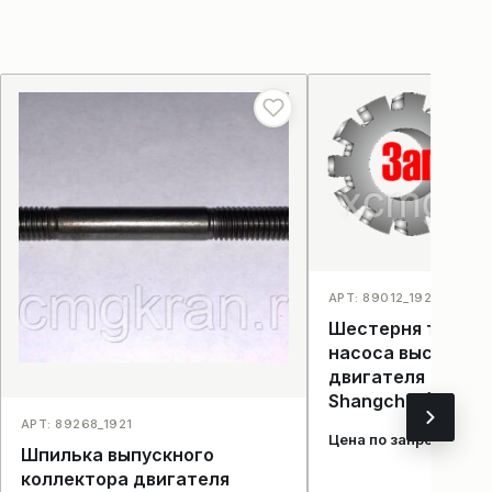
АРТ: 89012_1929
Шестерня топлив
насоса высокого
двигателя DONG 
Shangchai (D07-1
АРТ: 89268_1921
Цена по запросу
Шпилька выпускного
коллектора двигателя