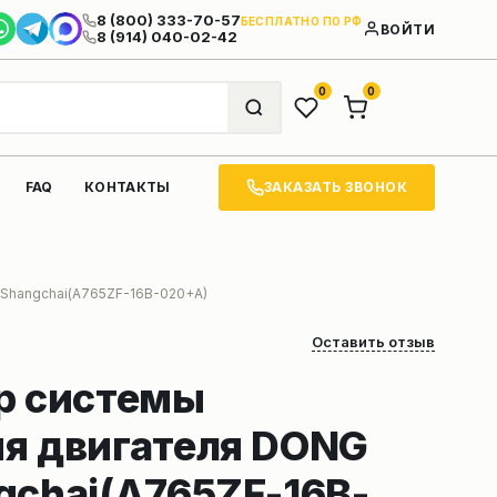
8 (800) 333-70-57
БЕСПЛАТНО ПО РФ
ВОЙТИ
8 (914) 040-02-42
0
0
ЗАКАЗАТЬ ЗВОНОК
FAQ
КОНТАКТЫ
 Shangchai(A765ZF-16B-020+A)
Оставить отзыв
р системы
я двигателя DONG
gchai(A765ZF-16B-