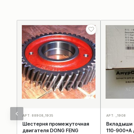
АРТ: 88908_1935
АРТ: _1908
Шестерня промежуточная
Вкладыши 
двигателя DONG FENG
110-900+A 