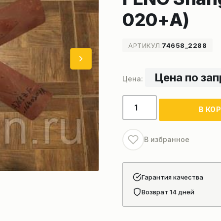
020+A)
АРТИКУЛ:
74658_2288
Цена по за
Количество
В КО
товара
Вентилятор
системы
В избранное
охлаждения
двигателя
DONG
Гарантия качества
FENG
Возврат 14 дней
Shangchai(A765ZF-
16B-