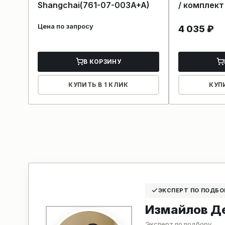
Shangchai(761-07-003A+A)
/ комплект
Цена по запросу
4 035
₽
В КОРЗИНУ
КУПИТЬ В 1 КЛИК
КУП
ЭКСПЕРТ ПО ПОДБО
Измайлов Д
Эксперт по подбору