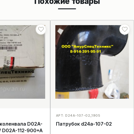
Похожие товары
АРТ: D24A-107-02_1905
коленвала D02A-
Патрубок d24a-107-02
/ D02A-112-900+A