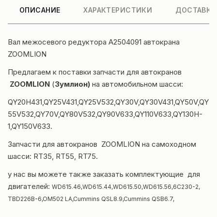
ОПИСАНИЕ
ХАРАКТЕРИСТИКИ
ДОСТАВКА
Вал межосевого редуктора A2504091
автокрана
ZOOMLION
Предлагаем к поставки
запчасти для автокранов
ZOOMLION
(
Зумлион)
на автомобильном шасси:
QY20H431,QY25V431,QY25V532,QY30V,QY30V431,QY50V,QY
55V532,QY70V,QY80V532,QY90V633,QY110V633,QY130H-
1,QY150V633.
Запчасти для автокранов ZOOMLION на самоходном
шасси: RT35, RT55, RT75.
у нас вы можете также заказать комплектующие для
двигателей:
WD615.46,WD615.44,WD615.50,WD615.56,
6C230-2,
TBD226B-6,
OM502 LA,Cummins QSL8.9,Cummins QSB6.7,