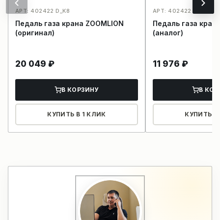
АРТ: 402422 D_K8
АРТ: 402422 D_K7
Педаль газа крана ZOOMLION
Педаль газа кран
(оригинал)
(аналог)
20 049
₽
11 976
₽
В КОРЗИНУ
В КОР
КУПИТЬ В 1 КЛИК
КУПИТЬ В 