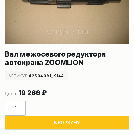
Вал межосевого редуктора
автокрана ZOOMLION
АРТИКУЛ:
A2504091_K144
19 266
₽
Количество
товара
Вал
В КОРЗИНУ
межосевого