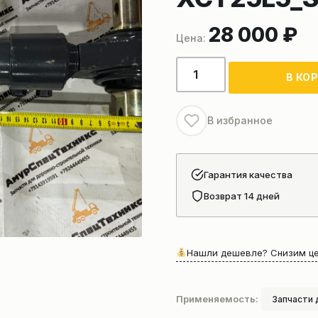
28 000
₽
Количество
В КО
товара
Тяга
реактивная
В избранное
задних
рессор
137903142
Гарантия качества
автокрана
Возврат 14 дней
xcmg
XCT25L5_SR
Нашли дешевле? Снизим це
Применяемость:
Запчасти 