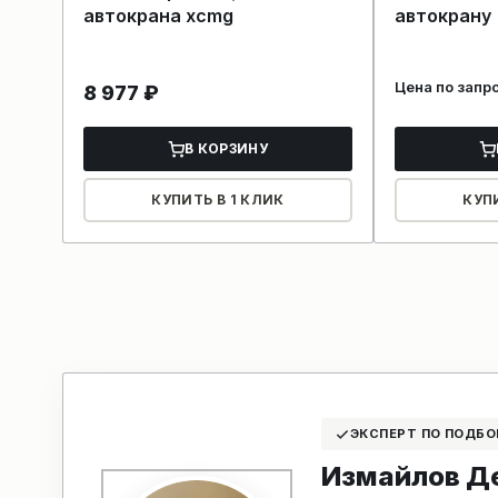
автокрана xcmg
автокрану
Цена по запр
8 977
₽
В КОРЗИНУ
КУПИТЬ В 1 КЛИК
КУП
ЭКСПЕРТ ПО ПОДБО
Измайлов Д