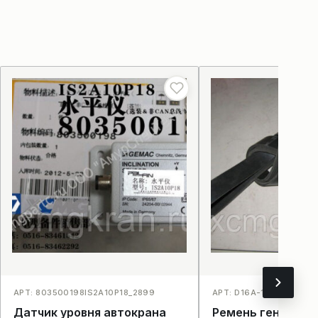
АРТ: 803500198IS2A10P18_2899
АРТ: D16А-106-40_400
Датчик уровня автокрана
Ремень генерато