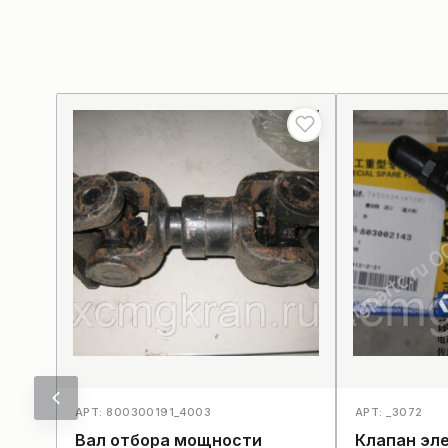
АРТ: 800300191_4003
АРТ: _3072
Вал отбора мощности
Клапан эл