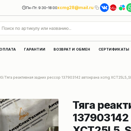
xcmg28@mail.ru
Пн-Пт: 9:30–18:00
 ОПЛАТА
ГАРАНТИИ
ВОЗВРАТ И ОБМЕН
СЕРТИФИКАТЫ
MG
Тяга реактивная задних рессор 137903142 автокрана xcmg XCT25L5_S
Тяга реакт
137903142
XCT25L5_