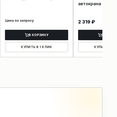
автокрана
Цена по запросу
2 319
₽
В КОРЗИНУ
В КОРЗ
КУПИТЬ В 1 КЛИК
КУПИТЬ В 1 