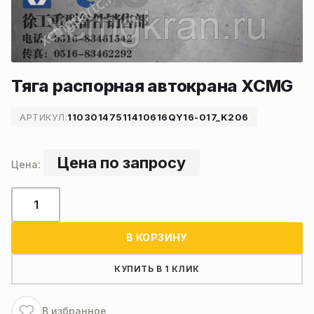
Тяга распорная автокрана XCMG
АРТИКУЛ:
11030147511410616QY16-017_K206
Цена по запросу
Количество
товара
Тяга
В КОРЗИНУ
распорная
автокрана
КУПИТЬ В 1 КЛИК
XCMG
В избранное