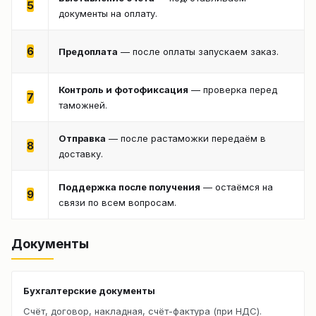
5
документы на оплату.
6
Предоплата
— после оплаты запускаем заказ.
Контроль и фотофиксация
— проверка перед
7
таможней.
Отправка
— после растаможки передаём в
8
доставку.
Поддержка после получения
— остаёмся на
9
связи по всем вопросам.
Документы
Бухгалтерские документы
Счёт, договор, накладная, счёт-фактура (при НДС).