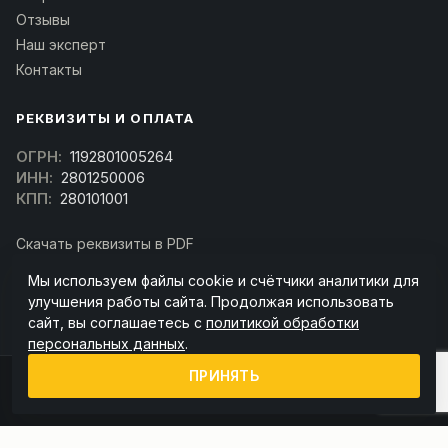
Отзывы
Наш эксперт
Контакты
РЕКВИЗИТЫ И ОПЛАТА
ОГРН:
1192801005264
ИНН:
2801250006
КПП:
280101001
Скачать реквизиты в PDF
Договор оферта
Мы используем файлы cookie и счётчики аналитики для
(Скачать договор)
улучшения работы сайта. Продолжая использовать
сайт, вы соглашаетесь с
политикой обработки
персональных данных
.
ПРИНЯТЬ
© 2026 kran-parts.ru — все материалы защищены. При копировании
ссылка на источник обязательна.
Информация на сайте не является публичной офертой (ст. 437 ГК РФ).