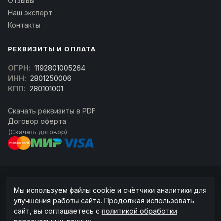
Отзывы
Наш эксперт
Контакты
РЕКВИЗИТЫ И ОПЛАТА
ОГРН:
1192801005264
ИНН:
2801250006
КПП:
280101001
Скачать реквизиты в PDF
Договор оферта
(Скачать договор)
© 2026 kran-parts.ru — все материалы защищены. При копировании
Мы используем файлы cookie и счётчики аналитики для
ссылка на источник обязательна.
улучшения работы сайта. Продолжая использовать
Информация на сайте не является публичной офертой (ст. 437 ГК РФ).
сайт, вы соглашаетесь с
политикой обработки
Точную стоимость и наличие уточняйте у менеджера.