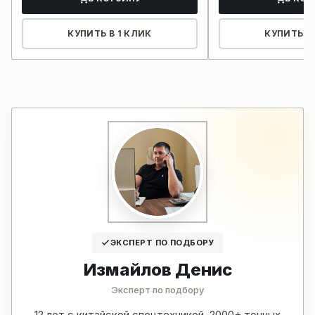
КУПИТЬ В 1 КЛИК
КУПИТЬ В 
ЭКСПЕРТ ПО ПОДБОРУ
Измайлов Денис
Эксперт по подбору
12 лет с китайской спецтехникой, 2000+ точных