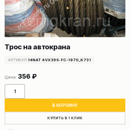
Трос на автокрана
АРТИКУЛ:
14NAT 4VX39S-FC-1870_K731
356
₽
Количество
товара
Трос
В КОРЗИНУ
на
автокрана
КУПИТЬ В 1 КЛИК