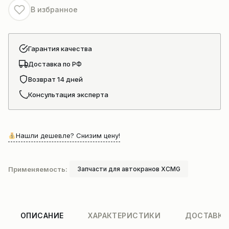
В избранное
Гарантия качества
Доставка по РФ
Возврат 14 дней
Консультация эксперта
Нашли дешевле? Снизим цену!
Применяемость:
Запчасти для автокранов XCMG
ОПИСАНИЕ
ХАРАКТЕРИСТИКИ
ДОСТАВКА