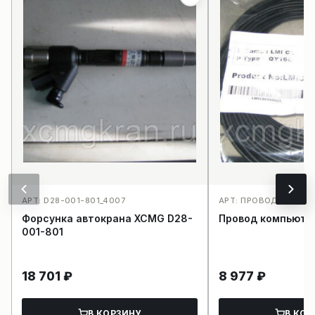
АРТ: D28-001-801_4007
АРТ: ПРОВОД КОМПЬ
Форсунка автокрана XCMG D28-
Провод компьюте
001-801
18 701
₽
8 977
₽
В КОРЗИНУ
В КОР