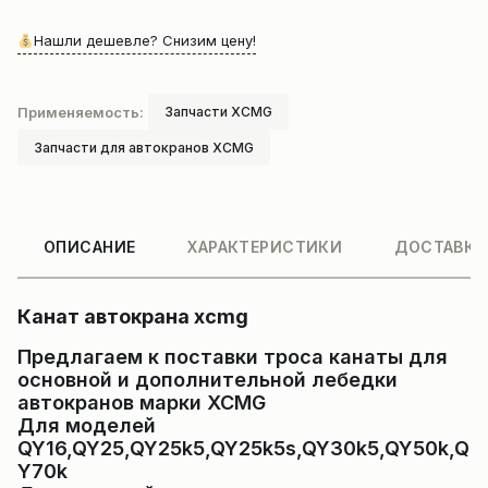
Нашли дешевле? Снизим цену!
Применяемость:
Запчасти XCMG
Запчасти для автокранов XCMG
ОПИСАНИЕ
ХАРАКТЕРИСТИКИ
ДОСТАВКА
Канат автокрана xcmg
Предлагаем к поставки троса канаты для
основной и дополнительной лебедки
автокранов марки XCMG
Для моделей
QY16,QY25,QY25k5,QY25k5s,QY30k5,QY50k,Q
Y70k