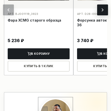
АРТ: BJ001119_3823
АРТ: D28-000-36_40
Фара XCMG старого образца
Форсунка автокр
36
5 236
₽
3 740
₽
В КОРЗИНУ
В КОР
КУПИТЬ В 1 КЛИК
КУПИТЬ В 