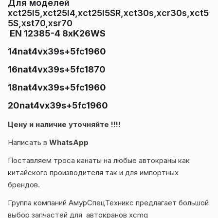
Для моделей
xct25l5,xct25l4,xct25l5SR,xct30s,xcr30s,xct5
5S,xst70,xsr70
EN 12385-4 8xK26WS
14nat4vx39s+5fc1960
16nat4vx39s+5fc1870
18nat4vx39s+5fc1960
20nat4vx39s+5fc1960
Цену и наличие уточняйте !!!!
Написать в
WhatsApp
Поставляем троса канаты на любые автокраны как
китайского производителя так и для импортных
брендов.
Группа компаний
АмурСпецТехникс
предлагает большой
выбор запчастей для автокранов
xcmg