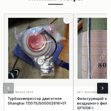
АРТ: 86354_1974
АРТ: 800105076C2812
Турбокомпрессор двигателя
Фильтрующий эл
Shanghai TD07S/S00002616+01
воздушного филь
QY100K-I