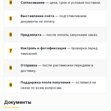
4
Согласование
— цена, срок и условия поставки.
Выставление счёта
— подготавливаем
5
документы на оплату.
6
Предоплата
— после оплаты запускаем заказ.
Контроль и фотофиксация
— проверка перед
7
таможней.
Отправка
— после растаможки передаём в
8
доставку.
Поддержка после получения
— остаёмся на
9
связи по всем вопросам.
Документы