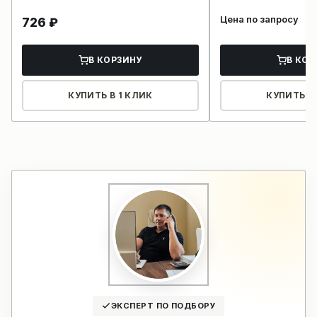
Цена по запросу
726
₽
В КОРЗИНУ
В КОР
КУПИТЬ В 1 КЛИК
КУПИТЬ В 
ЭКСПЕРТ ПО ПОДБОРУ